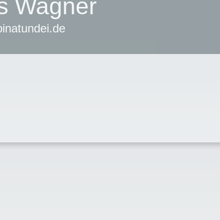
s Wagner
natundei.de