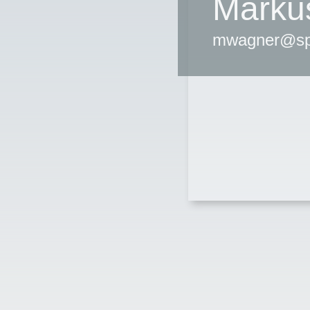
Marku
mwagner@spi